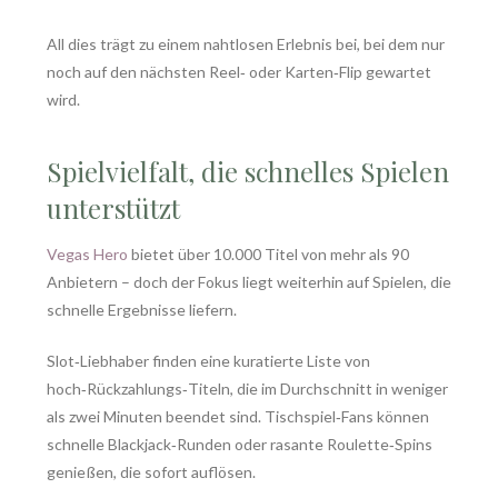
All dies trägt zu einem nahtlosen Erlebnis bei, bei dem nur
noch auf den nächsten Reel‑ oder Karten‑Flip gewartet
wird.
Spielvielfalt, die schnelles Spielen
unterstützt
Vegas Hero
bietet über 10.000 Titel von mehr als 90
Anbietern – doch der Fokus liegt weiterhin auf Spielen, die
schnelle Ergebnisse liefern.
Slot‑Liebhaber finden eine kuratierte Liste von
hoch‑Rückzahlungs‑Titeln, die im Durchschnitt in weniger
als zwei Minuten beendet sind. Tischspiel‑Fans können
schnelle Blackjack‑Runden oder rasante Roulette‑Spins
genießen, die sofort auflösen.