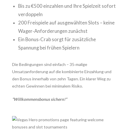
Bis zu €500 einzahlen und Ihre Spielzeit sofort
verdoppeln
200 Freispiele auf ausgewählten Slots – keine
Wager‑Anforderungen zunächst
Ein Bonus‑Crab sorgt für zusätzliche
Spannung bei frühen Spielern
Die Bedingungen sind einfach – 35‑malige
Umsatzanforderung auf die kombinierte Einzahlung und
den Bonus innerhalb von zehn Tagen. Ein klarer Weg zu
echten Gewinnen bei minimalem Risiko.
“Willkommensbonus sichern!”