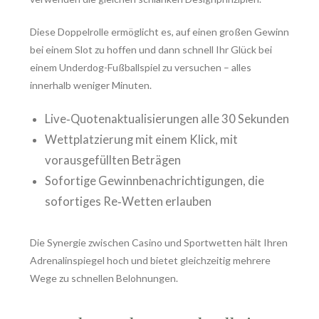
Diese Doppelrolle ermöglicht es, auf einen großen Gewinn
bei einem Slot zu hoffen und dann schnell Ihr Glück bei
einem Underdog-Fußballspiel zu versuchen – alles
innerhalb weniger Minuten.
Live‑Quotenaktualisierungen alle 30 Sekunden
Wettplatzierung mit einem Klick, mit
vorausgefüllten Beträgen
Sofortige Gewinnbenachrichtigungen, die
sofortiges Re‑Wetten erlauben
Die Synergie zwischen Casino und Sportwetten hält Ihren
Adrenalinspiegel hoch und bietet gleichzeitig mehrere
Wege zu schnellen Belohnungen.