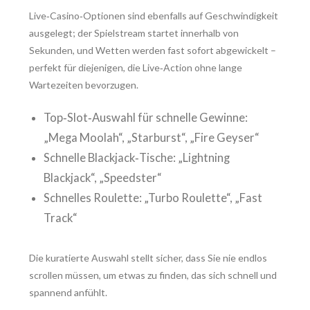
Live‑Casino‑Optionen sind ebenfalls auf Geschwindigkeit
ausgelegt; der Spielstream startet innerhalb von
Sekunden, und Wetten werden fast sofort abgewickelt –
perfekt für diejenigen, die Live‑Action ohne lange
Wartezeiten bevorzugen.
Top‑Slot‑Auswahl für schnelle Gewinne:
„Mega Moolah“, „Starburst“, „Fire Geyser“
Schnelle Blackjack‑Tische: „Lightning
Blackjack“, „Speedster“
Schnelles Roulette: „Turbo Roulette“, „Fast
Track“
Die kuratierte Auswahl stellt sicher, dass Sie nie endlos
scrollen müssen, um etwas zu finden, das sich schnell und
spannend anfühlt.