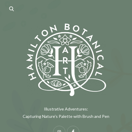
Illustrative Adventures:
Capturing Nature's Palette with Brush and Pen