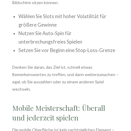
Bildschirm sitzen können.
Wählen Sie Slots mit hoher Volatilität für
größere Gewinne
Nutzen Sie Auto‑Spin für
unterbrechungsfreies Spielen
Setzen Sie vor Beginn eine Stop‑Loss‑Grenze
Denken Sie daran, das Ziel ist, schnell etwas
Bemerkenswertes zu treffen, und dann weiterzumachen –
egal, ob Sie auszahlen oder zu einem anderen Spiel
wechseln.
Mobile Meisterschaft: Überall
und jederzeit spielen
Die mobile Oberfläche ist kein nachträgliches Element –