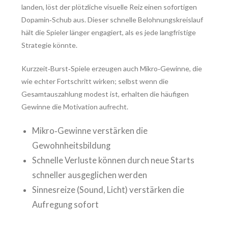
landen, löst der plötzliche visuelle Reiz einen sofortigen
Dopamin‑Schub aus. Dieser schnelle Belohnungskreislauf
hält die Spieler länger engagiert, als es jede langfristige
Strategie könnte.
Kurzzeit‑Burst‑Spiele erzeugen auch Mikro‑Gewinne, die
wie echter Fortschritt wirken; selbst wenn die
Gesamtauszahlung modest ist, erhalten die häufigen
Gewinne die Motivation aufrecht.
Mikro‑Gewinne verstärken die
Gewohnheitsbildung
Schnelle Verluste können durch neue Starts
schneller ausgeglichen werden
Sinnesreize (Sound, Licht) verstärken die
Aufregung sofort