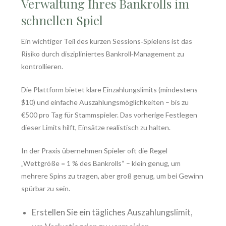
Verwaltung Ihres Bankrolls im
schnellen Spiel
Ein wichtiger Teil des kurzen Sessions‑Spielens ist das
Risiko durch diszipliniertes Bankroll‑Management zu
kontrollieren.
Die Plattform bietet klare Einzahlungslimits (mindestens
$10) und einfache Auszahlungsmöglichkeiten – bis zu
€500 pro Tag für Stammspieler. Das vorherige Festlegen
dieser Limits hilft, Einsätze realistisch zu halten.
In der Praxis übernehmen Spieler oft die Regel
„Wettgröße = 1 % des Bankrolls“ – klein genug, um
mehrere Spins zu tragen, aber groß genug, um bei Gewinn
spürbar zu sein.
Erstellen Sie ein tägliches Auszahlungslimit,