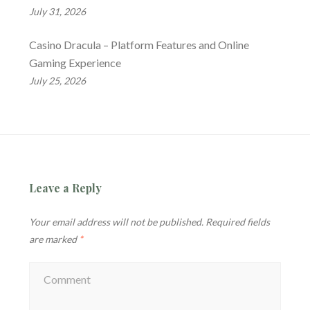
July 31, 2026
Casino Dracula – Platform Features and Online
Gaming Experience
July 25, 2026
Leave a Reply
Your email address will not be published.
Required fields
are marked
*