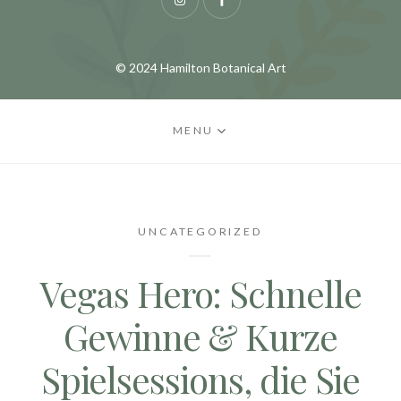
Instagram
Facebook
© 2024 Hamilton Botanical Art
MENU
UNCATEGORIZED
Vegas Hero: Schnelle
Gewinne & Kurze
Spielsessions, die Sie