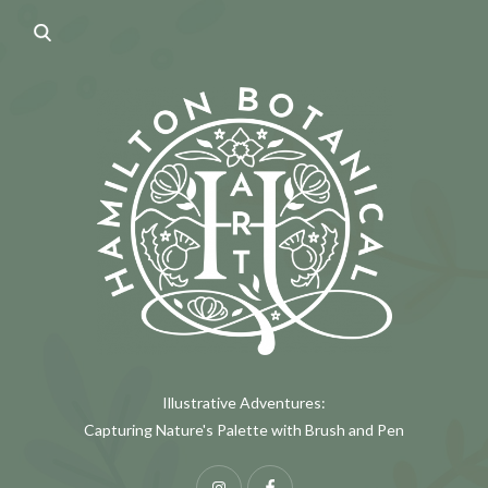
Illustrative Adventures:
Capturing Nature's Palette with Brush and Pen