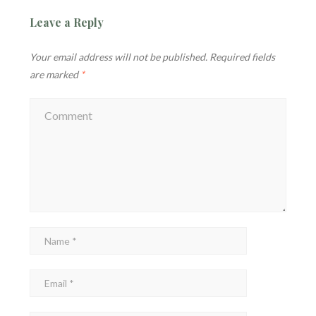
Leave a Reply
Your email address will not be published.
Required fields
are marked
*