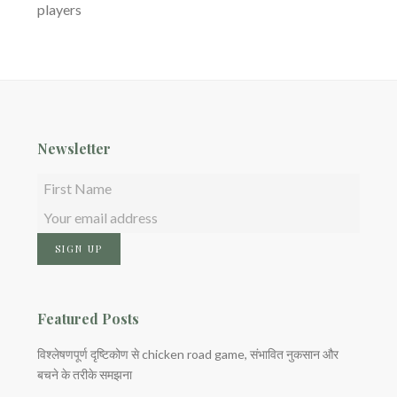
players
Newsletter
Featured Posts
विश्लेषणपूर्ण दृष्टिकोण से chicken road game, संभावित नुकसान और
बचने के तरीके समझना