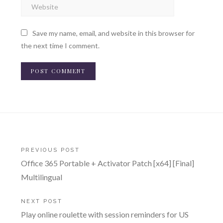
Save my name, email, and website in this browser for
the next time I comment.
Post
PREVIOUS POST
Office 365 Portable + Activator Patch [x64] [Final]
navigation
Multilingual
NEXT POST
Play online roulette with session reminders for US