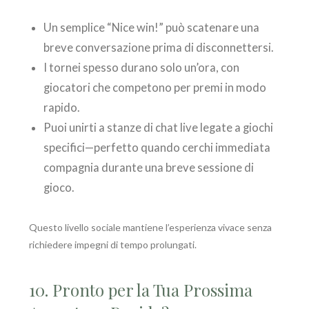
Un semplice “Nice win!” può scatenare una
breve conversazione prima di disconnettersi.
I tornei spesso durano solo un’ora, con
giocatori che competono per premi in modo
rapido.
Puoi unirti a stanze di chat live legate a giochi
specifici—perfetto quando cerchi immediata
compagnia durante una breve sessione di
gioco.
Questo livello sociale mantiene l’esperienza vivace senza
richiedere impegni di tempo prolungati.
10. Pronto per la Tua Prossima