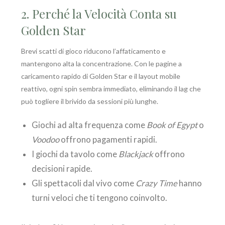
2. Perché la Velocità Conta su
Golden Star
Brevi scatti di gioco riducono l’affaticamento e
mantengono alta la concentrazione. Con le pagine a
caricamento rapido di Golden Star e il layout mobile
reattivo, ogni spin sembra immediato, eliminando il lag che
può togliere il brivido da sessioni più lunghe.
Giochi ad alta frequenza come
Book of Egypt
o
Voodoo
offrono pagamenti rapidi.
I giochi da tavolo come
Blackjack
offrono
decisioni rapide.
Gli spettacoli dal vivo come
Crazy Time
hanno
turni veloci che ti tengono coinvolto.