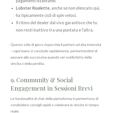
pagamenti istantanei.
Lobster Roulette
, anche se non elencato qui,
ha tipicamente cicli di spin veloci.
Il ritmo del dealer dal vivo garantisce che tu
non resti inattivo tra una puntata e l’altra.
Questo stile di gioco rispecchia il pattern ad alta intensità
—ogni mano si conclude rapidamente, permettendoti di
passare alla successiva quando sei soddisfatto della
vincita o della perdita.
9. Community & Social
Engagement in Sessioni Brevi
Le funzionalità di chat della piattaforma ti permettono di
condividere consigli rapidi o celebrare le vincite in tempo
reale: