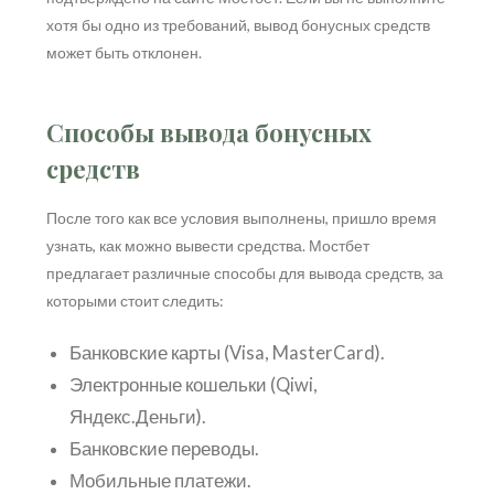
хотя бы одно из требований, вывод бонусных средств
может быть отклонен.
Способы вывода бонусных
средств
После того как все условия выполнены, пришло время
узнать, как можно вывести средства. Мостбет
предлагает различные способы для вывода средств, за
которыми стоит следить:
Банковские карты (Visa, MasterCard).
Электронные кошельки (Qiwi,
Яндекс.Деньги).
Банковские переводы.
Мобильные платежи.