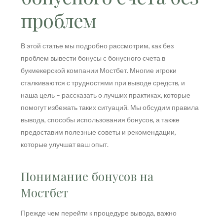
проблем
В этой статье мы подробно рассмотрим, как без
проблем вывести бонусы с бонусного счета в
букмекерской компании Мостбет. Многие игроки
сталкиваются с трудностями при выводе средств, и
наша цель – рассказать о лучших практиках, которые
помогут избежать таких ситуаций. Мы обсудим правила
вывода, способы использования бонусов, а также
предоставим полезные советы и рекомендации,
которые улучшат ваш опыт.
Понимание бонусов на
Мостбет
Прежде чем перейти к процедуре вывода, важно