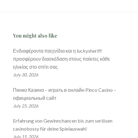
You might also like
Ενδιαφέροντα παιχνίδια και η luckysheriff
προσφέρουν διασκέδαση στους παίκτες κάθε
ηλικίας στο σπίτι σας
July 30, 2026
Пинко Казино – играть в онлайн Pinco Casino –
официальный сайт
July 25, 2026
Erfahrung von Gewinnchancen bis zum seriösen
casinobossy für deine Spielauswahl
July 15, 2026