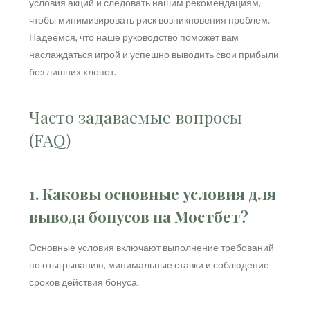
условия акций и следовать нашим рекомендациям,
чтобы минимизировать риск возникновения проблем.
Надеемся, что наше руководство поможет вам
наслаждаться игрой и успешно выводить свои прибыли
без лишних хлопот.
Часто задаваемые вопросы
(FAQ)
1. Каковы основные условия для
вывода бонусов на Мостбет?
Основные условия включают выполнение требований
по отыгрыванию, минимальные ставки и соблюдение
сроков действия бонуса.