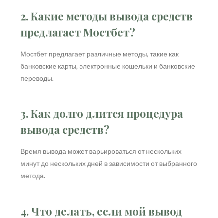
2. Какие методы вывода средств
предлагает Мостбет?
Мостбет предлагает различные методы, такие как
банковские карты, электронные кошельки и банковские
переводы.
3. Как долго длится процедура
вывода средств?
Время вывода может варьироваться от нескольких
минут до нескольких дней в зависимости от выбранного
метода.
4. Что делать, если мой вывод