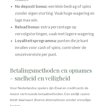
No deposit bonus:
een klein bedrag of spins
zonder eigen storting. Vaak hoge wagering en
lage max win.
Reload bonus:
extra percentage op
vervolgstortingen, vaak met lagere wagering.
Loyaliteitsprogramma:
punten die je kunt
inruilen voor cash of spins; controleer de
omzetvereiste per punt.
Betalingsmethoden en opnames
– snelheid en veiligheid
Voor Nederlandse spelers zijn iDeal en creditcards de
meest vertrouwde betaalmethoden. Een eerlijk casino
biedt daarnaast diverse alternatieven zonder onnodige
kosten.