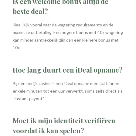
Is een welcome bonus altijd de
beste deal?
Nee. Kijk vooral naar de wagering requirements en de
maximale uitbetaling. Een hogere bonus met 40x wagering
kan minder aantrekkelijk zijn dan een kleinere bonus met
10x.
Hoe lang duurt een iDeal opname?
Bij een eerlijk casino is een iDeal opname meestal binnen
enkele minuten tot een uur verwerkt, soms zelfs direct als
“instant payout”.
Moet ik mijn identiteit verifiëren
voordat ik kan spelen?