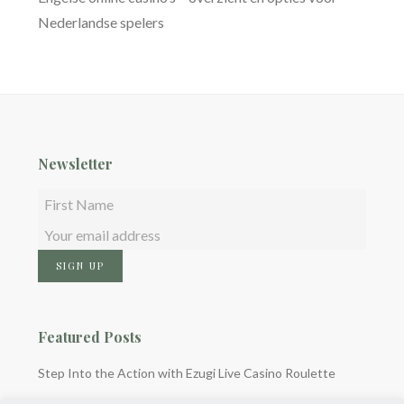
Nederlandse spelers
Newsletter
Featured Posts
Step Into the Action with Ezugi Live Casino Roulette