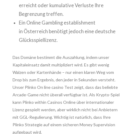
erreicht oder kumulative Verluste Ihre
Begrenzung treffen.
Ein Online Gambling establishment
in Österreich benötigt jedoch eine deutsche
Glücksspiellizenz.
Das Domäne bestimmt die Auszahlung, indem unser
Kapitaleinsatz damit multipliziert wird. Es gibt wenig
Walzen oder Kartenhände – nur einen klaren Weg vom
Drop bis zum Ergebnis, den jeder in Sekunden versteht.
Unser Plinko On line casino Test zeigt, dass das beliebte
Arcade-Game nicht überall verfügbar ist. Als Krypto-Spiel
kann Plinko within Casinos Online über internationaler
Lizenz gespielt werden, aber wirklich nicht bei Anbietern
mit GGL-Regulierung. Wichtig ist natürlich, dass Ihre
Plinko Strategie auf einem sicheren Money Supervision
aufgebaut wird.