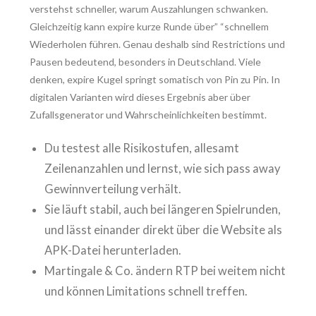
verstehst schneller, warum Auszahlungen schwanken.
Gleichzeitig kann expire kurze Runde über” “schnellem
Wiederholen führen. Genau deshalb sind Restrictions und
Pausen bedeutend, besonders in Deutschland. Viele
denken, expire Kugel springt somatisch von Pin zu Pin. In
digitalen Varianten wird dieses Ergebnis aber über
Zufallsgenerator und Wahrscheinlichkeiten bestimmt.
Du testest alle Risikostufen, allesamt
Zeilenanzahlen und lernst, wie sich pass away
Gewinnverteilung verhält.
Sie läuft stabil, auch bei längeren Spielrunden,
und lässt einander direkt über die Website als
APK-Datei herunterladen.
Martingale & Co. ändern RTP bei weitem nicht
und können Limitations schnell treffen.