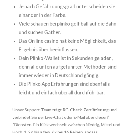
Je nach Gefährdungsgrad unterscheiden sie
einander in der Farbe.
Viele schauen bei plinko golf ball auf die Bahn
und suchen Gather.
Das On line casino hat keine Möglichkeit, das
Ergebnis über beeinflussen.
Dein Plinko-Wallet ist in Sekunden geladen,
denn alle unten aufgeführten Methoden sind
immer wieder in Deutschland gängig.
Die Plinko App Erfahrungen sind ebenfalls
leicht und einfach überall durchführbar.
Unser Support-Team trägt RG-Check-Zertifizierung und
verbindet Sie per Live-Chat oder E-Mail über diesen”
“Diensten. Ein Klick wechselt zwischen Niedrig, Mittel und
Hoch. 1, 2× bis a few, 6× bei 16 Reihen, sodass