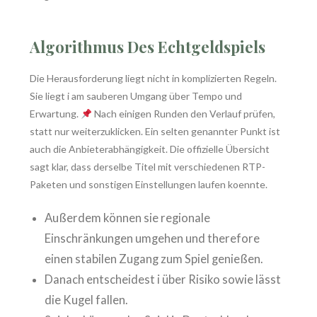
Algorithmus Des Echtgeldspiels
Die Herausforderung liegt nicht in komplizierten Regeln.
Sie liegt i am sauberen Umgang über Tempo und
Erwartung.
Nach einigen Runden den Verlauf prüfen,
statt nur weiterzuklicken. Ein selten genannter Punkt ist
auch die Anbieterabhängigkeit. Die offizielle Übersicht
sagt klar, dass derselbe Titel mit verschiedenen RTP-
Paketen und sonstigen Einstellungen laufen koennte.
Außerdem können sie regionale
Einschränkungen umgehen und therefore
einen stabilen Zugang zum Spiel genießen.
Danach entscheidest i über Risiko sowie lässt
die Kugel fallen.