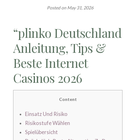
Posted on
May 31, 2026
“plinko Deutschland
Anleitung, Tips &
Beste Internet
Casinos 2026
Content
Einsatz Und Risiko
Risikostufe Wählen
Spielübersicht