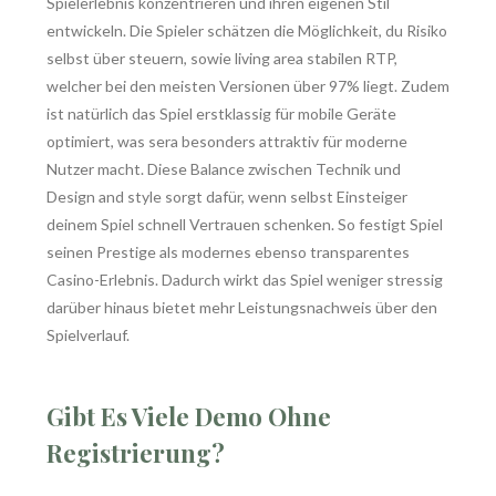
Spielerlebnis konzentrieren und ihren eigenen Stil
entwickeln. Die Spieler schätzen die Möglichkeit, du Risiko
selbst über steuern, sowie living area stabilen RTP,
welcher bei den meisten Versionen über 97% liegt. Zudem
ist natürlich das Spiel erstklassig für mobile Geräte
optimiert, was sera besonders attraktiv für moderne
Nutzer macht. Diese Balance zwischen Technik und
Design and style sorgt dafür, wenn selbst Einsteiger
deinem Spiel schnell Vertrauen schenken. So festigt Spiel
seinen Prestige als modernes ebenso transparentes
Casino-Erlebnis. Dadurch wirkt das Spiel weniger stressig
darüber hinaus bietet mehr Leistungsnachweis über den
Spielverlauf.
Gibt Es Viele Demo Ohne
Registrierung?