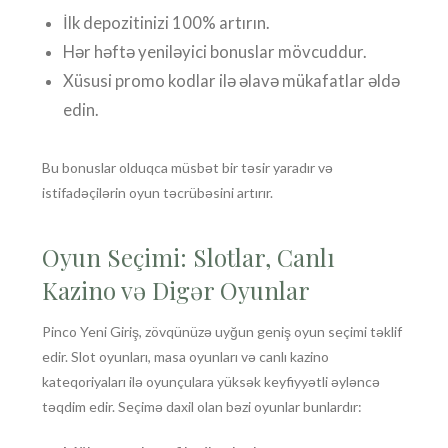
İlk depozitinizi 100% artırın.
Hər həftə yeniləyici bonuslar mövcuddur.
Xüsusi promo kodlar ilə əlavə mükafatlar əldə
edin.
Bu bonuslar olduqca müsbət bir təsir yaradır və
istifadəçilərin oyun təcrübəsini artırır.
Oyun Seçimi: Slotlar, Canlı
Kazino və Digər Oyunlar
Pinco Yeni Giriş, zövqünüzə uyğun geniş oyun seçimi təklif
edir. Slot oyunları, masa oyunları və canlı kazino
kateqoriyaları ilə oyunçulara yüksək keyfiyyətli əyləncə
təqdim edir. Seçimə daxil olan bəzi oyunlar bunlardır: