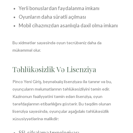
Yerli bonuslardan faydalanma imkanı
Oyunların daha sürətli açılması
Mobil cihazınızdan asanlıqla daxil olma imkanı
Bu xidmətlər sayəsində oyun təcrübəniz daha da
mükəmməl olur.
Təhlükəsizlik Və Lisenziya
Pinco Yeni Giriş, beynəlxalq lisenziyası ilə tanınır və bu,
oyunçuların məlumatlarının təhlükəsizliyini təmin edir.
Kazinonun fəaliyyətini təmin edən lisenziya, oyun
tərəfdaşlarının etibarlılığını göstərir. Bu təqdim olunan
lisenziya sayəsində, oyunçular aşağıdakı təhlükəsizlik
xüsusiyyətlərinə malikdir:
SSL şifrələmə texnologiyası