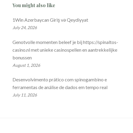
You might also like
1Win Azerbaycan Giriş və Qeydiyyat
July 24, 2026
Genotvolle momenten beleef je bij https://spinaltos-
casino.nl met unieke casinospellen en aantrekkelijke
bonussen
August 1, 2026
Desenvolvimento prático com spinogambino e
ferramentas de análise de dados em tempo real
July 11, 2026