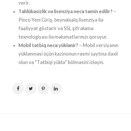
verir.
Təhlükəsizlik və lisenziya necə təmin edilir?
–
Pinco Yeni Giriş, beynəlxalq lisenziya ilə
fəaliyyət göstərir və SSL şifrələmə
texnologiyası ilə məlumatlarınızı qoruyur.
Mobil tətbiq necə yüklənir?
– Mobil versiyanın
yüklənməsi üçün kazinonun rəsmi saytına daxil
olun və “Tətbiqi yüklə” bölməsini izləyin.