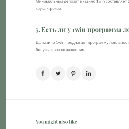
Минимальный депозит в казино 1win составляет 1
круга игроков.
5. Есть ли у 1win программа 
Да, казино 1win предлагает программу лояльнос
бонусы и вознаграждения.
You might also like