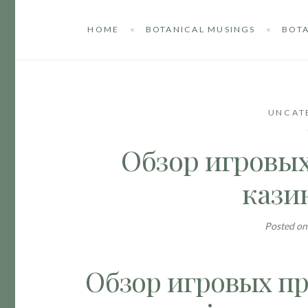
HOME
BOTANICAL MUSINGS
BOTA
UNCAT
Обзор игровы
кази
Posted o
Обзор игровых п