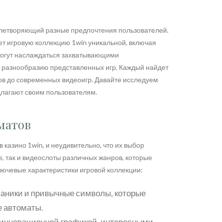
овлетворяющий разные предпочтения пользователей.
ет игровую коллекцию 1win уникальной, включая
 могут наслаждаться захватывающими
 разнообразию представленных игр. Каждый найдет
тов до современных видеоигр. Давайте исследуем
длагают своим пользователям.
матов
казино 1win, и неудивительно, что их выбор
е, так и видеослоты различных жанров, которые
лючевые характеристики игровой коллекции:
аники и привычные символы, которые
 автоматы.
инновационной графикой, интересными