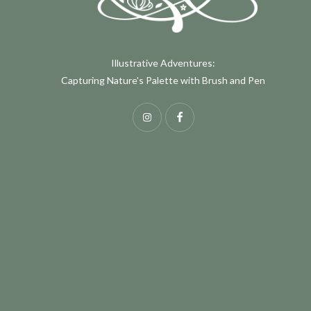
Illustrative Adventures:
Capturing Nature's Palette with Brush and Pen
Instagram
Facebook