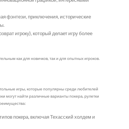
ая фэнтези, приключения, исторические
ы.
зврат игроку), который делает игру более
ельным как для новичков, так и для опытных игроков.
стольные игры, которые популярны среди любителей
оки могут найти различные варианты покера, рулетки
преимущества:
ипов покера, включая Техасский холдем и