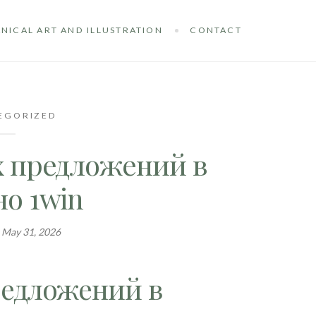
NICAL ART AND ILLUSTRATION
CONTACT
EGORIZED
х предложений в
но 1win
n
May 31, 2026
редложений в