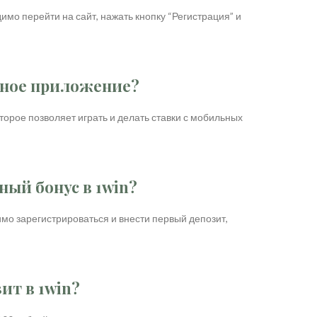
имо перейти на сайт, нажать кнопку “Регистрация” и
льное приложение?
торое позволяет играть и делать ставки с мобильных
ный бонус в 1win?
мо зарегистрироваться и внести первый депозит,
ит в 1win?