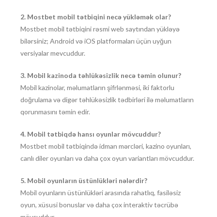
2. Mostbet mobil tətbiqini necə yükləmək olar?
Mostbet mobil tətbiqini rəsmi web saytından yükləyə
bilərsiniz; Android və iOS platformaları üçün uyğun
versiyalar mevcuddur.
3. Mobil kazinoda təhlükəsizlik necə təmin olunur?
Mobil kazinolar, məlumatların şifrlənməsi, iki faktorlu
doğrulama və digər təhlükəsizlik tədbirləri ilə məlumatların
qorunmasını təmin edir.
4. Mobil tətbiqdə hansı oyunlar mövcuddur?
Mostbet mobil tətbiqində idman mərcləri, kazino oyunları,
canlı diler oyunları və daha çox oyun variantları mövcuddur.
5. Mobil oyunların üstünlükləri nələrdir?
Mobil oyunların üstünlükləri arasında rahatlıq, fasiləsiz
oyun, xüsusi bonuslar və daha çox interaktiv təcrübə
mövcuddur.