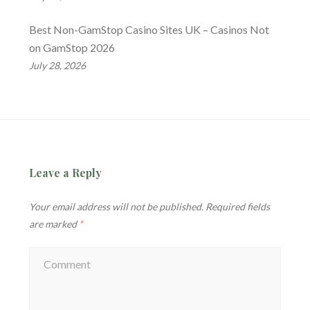
Best Non-GamStop Casino Sites UK – Casinos Not
on GamStop 2026
July 28, 2026
Leave a Reply
Your email address will not be published.
Required fields
are marked
*