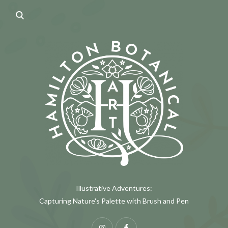
Illustrative Adventures:
Capturing Nature's Palette with Brush and Pen