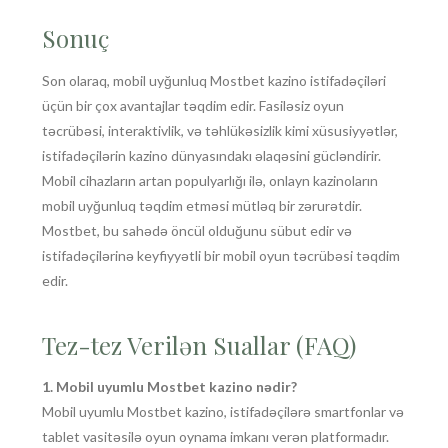
Sonuç
Son olaraq, mobil uyğunluq Mostbet kazino istifadəçiləri
üçün bir çox avantajlar təqdim edir. Fasiləsiz oyun
təcrübəsi, interaktivlik, və təhlükəsizlik kimi xüsusiyyətlər,
istifadəçilərin kazino dünyasındakı əlaqəsini gücləndirir.
Mobil cihazların artan populyarlığı ilə, onlayn kazinoların
mobil uyğunluq təqdim etməsi mütləq bir zərurətdir.
Mostbet, bu sahədə öncül olduğunu sübut edir və
istifadəçilərinə keyfiyyətli bir mobil oyun təcrübəsi təqdim
edir.
Tez-tez Verilən Suallar (FAQ)
1. Mobil uyumlu Mostbet kazino nədir?
Mobil uyumlu Mostbet kazino, istifadəçilərə smartfonlar və
tablet vasitəsilə oyun oynama imkanı verən platformadır.