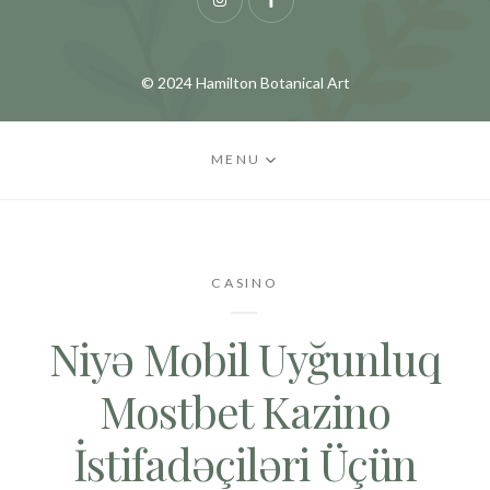
Instagram
Facebook
© 2024 Hamilton Botanical Art
MENU
CASINO
Niyə Mobil Uyğunluq
Mostbet Kazino
İstifadəçiləri Üçün