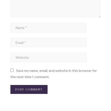
Save my name, email, and website in this browser for
the next time I comment.