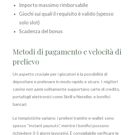
Importo massimo rimborsabile
Giochi sui quali il requisito è valido (spesso
solo slot)
Scadenza del bonus
Metodi di pagamento e velocità di
prelievo
Un aspetto cruciale per i giocatori è la possibilità di
depositare e prelevare in modo rapido e sicuro. I
migliori
casino non aams
solitamente supportano carte di credito,
portafogli elettronici come Skrill e Neteller, e bonifici
bancari.
Le tempistiche variano: i prelievi tramite e‑wallet sono
spesso “instant payouts”, mentre i bonifici possono
richiedere 3‑5 giorni lavorativi. È consigliabile verificare le