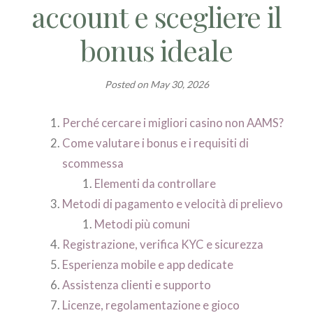
account e scegliere il
bonus ideale
Posted on
May 30, 2026
Perché cercare i migliori casino non AAMS?
Come valutare i bonus e i requisiti di
scommessa
Elementi da controllare
Metodi di pagamento e velocità di prelievo
Metodi più comuni
Registrazione, verifica KYC e sicurezza
Esperienza mobile e app dedicate
Assistenza clienti e supporto
Licenze, regolamentazione e gioco