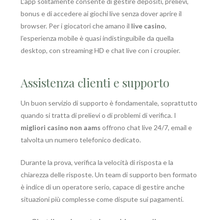
L’app solitamente consente di gestire depositi, prelievi,
bonus e di accedere ai giochi live senza dover aprire il
browser. Per i giocatori che amano il
live casino
,
l’esperienza mobile è quasi indistinguibile da quella
desktop, con streaming HD e chat live con i croupier.
Assistenza clienti e supporto
Un buon servizio di supporto è fondamentale, soprattutto
quando si tratta di prelievi o di problemi di verifica. I
migliori casino non aams
offrono chat live 24/7, email e
talvolta un numero telefonico dedicato.
Durante la prova, verifica la velocità di risposta e la
chiarezza delle risposte. Un team di supporto ben formato
è indice di un operatore serio, capace di gestire anche
situazioni più complesse come dispute sui pagamenti.