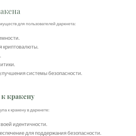
акена
муществ для пользователей даркнета:
имности.
я криптовалюты.
.
итики.
улучшения системы безопасности.
 к кракену
па к кракену в даркнете:
своей идентичности.
еспечение для поддержания безопасности.