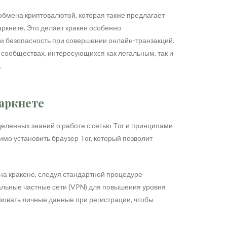
обмена криптовалютой, которая также предлагает
ркнете. Это делает кракен особенно
 и безопасность при совершении онлайн-транзакций.
сообществах, интересующихся как легальным, так и
.
даркнете
деленных знаний о работе с сетью Tor и принципами
мо установить браузер Tor, который позволит
на кракене, следуя стандартной процедуре
альные частные сети (VPN) для повышения уровня
зовать личные данные при регистрации, чтобы