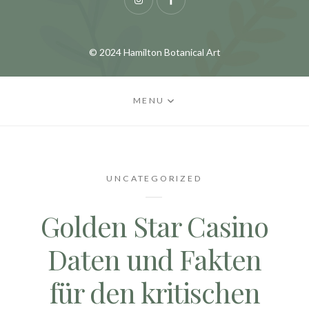
Instagram
Facebook
© 2024 Hamilton Botanical Art
MENU
UNCATEGORIZED
Golden Star Casino
Daten und Fakten
für den kritischen