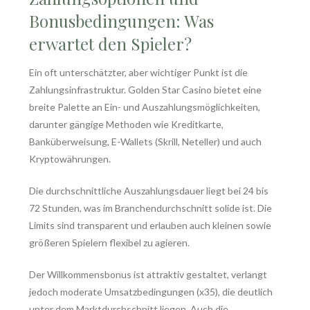
Bonusbedingungen: Was
erwartet den Spieler?
Ein oft unterschätzter, aber wichtiger Punkt ist die
Zahlungsinfrastruktur. Golden Star Casino bietet eine
breite Palette an Ein- und Auszahlungsmöglichkeiten,
darunter gängige Methoden wie Kreditkarte,
Banküberweisung, E-Wallets (Skrill, Neteller) und auch
Kryptowährungen.
Die durchschnittliche Auszahlungsdauer liegt bei 24 bis
72 Stunden, was im Branchendurchschnitt solide ist. Die
Limits sind transparent und erlauben auch kleinen sowie
größeren Spielern flexibel zu agieren.
Der Willkommensbonus ist attraktiv gestaltet, verlangt
jedoch moderate Umsatzbedingungen (x35), die deutlich
unter dem Marktdurchschnitt liegen. Auch die