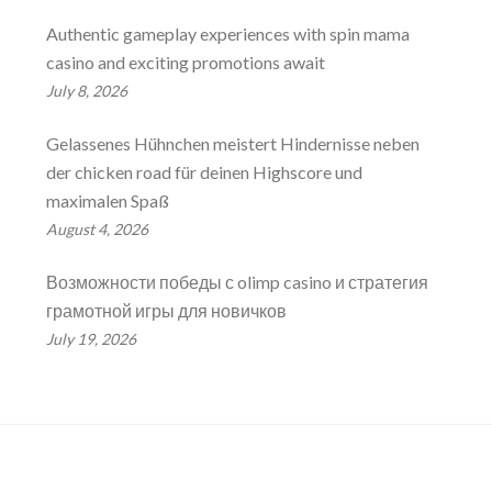
Authentic gameplay experiences with spin mama
casino and exciting promotions await
July 8, 2026
Gelassenes Hühnchen meistert Hindernisse neben
der chicken road für deinen Highscore und
maximalen Spaß
August 4, 2026
Возможности победы с olimp casino и стратегия
грамотной игры для новичков
July 19, 2026