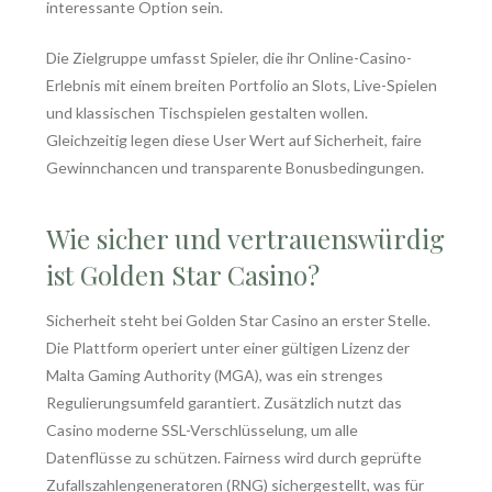
interessante Option sein.
Die Zielgruppe umfasst Spieler, die ihr Online-Casino-
Erlebnis mit einem breiten Portfolio an Slots, Live-Spielen
und klassischen Tischspielen gestalten wollen.
Gleichzeitig legen diese User Wert auf Sicherheit, faire
Gewinnchancen und transparente Bonusbedingungen.
Wie sicher und vertrauenswürdig
ist Golden Star Casino?
Sicherheit steht bei Golden Star Casino an erster Stelle.
Die Plattform operiert unter einer gültigen Lizenz der
Malta Gaming Authority (MGA), was ein strenges
Regulierungsumfeld garantiert. Zusätzlich nutzt das
Casino moderne SSL-Verschlüsselung, um alle
Datenflüsse zu schützen. Fairness wird durch geprüfte
Zufallszahlengeneratoren (RNG) sichergestellt, was für