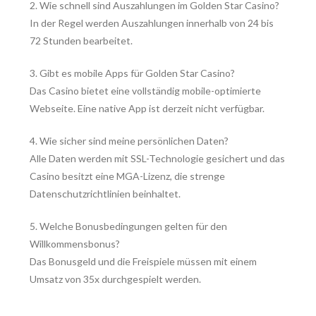
2. Wie schnell sind Auszahlungen im Golden Star Casino?
In der Regel werden Auszahlungen innerhalb von 24 bis
72 Stunden bearbeitet.
3. Gibt es mobile Apps für Golden Star Casino?
Das Casino bietet eine vollständig mobile-optimierte
Webseite. Eine native App ist derzeit nicht verfügbar.
4. Wie sicher sind meine persönlichen Daten?
Alle Daten werden mit SSL-Technologie gesichert und das
Casino besitzt eine MGA-Lizenz, die strenge
Datenschutzrichtlinien beinhaltet.
5. Welche Bonusbedingungen gelten für den
Willkommensbonus?
Das Bonusgeld und die Freispiele müssen mit einem
Umsatz von 35x durchgespielt werden.