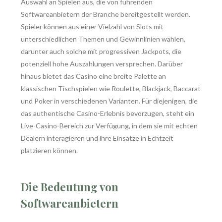
Auswahl an Spielen aus, die von führenden
Softwareanbietern der Branche bereitgestellt werden.
Spieler können aus einer Vielzahl von Slots mit
unterschiedlichen Themen und Gewinnlinien wählen,
darunter auch solche mit progressiven Jackpots, die
potenziell hohe Auszahlungen versprechen. Darüber
hinaus bietet das Casino eine breite Palette an
klassischen Tischspielen wie Roulette, Blackjack, Baccarat
und Poker in verschiedenen Varianten. Für diejenigen, die
das authentische Casino-Erlebnis bevorzugen, steht ein
Live-Casino-Bereich zur Verfügung, in dem sie mit echten
Dealern interagieren und ihre Einsätze in Echtzeit
platzieren können.
Die Bedeutung von
Softwareanbietern