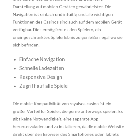
Darstellung auf mobilen Geräten gewährleistet. Die
Navigation ist einfach und intuitiv, und alle wichtigen
Funktionen des Casinos sind auch auf dem mobilen Gerät
verfügbar. Dies ermöglicht es den Spielern, ein
uneingeschränktes Spielerlebnis zu genießen, egal wo sie
sich befinden.
Einfache Navigation
Schnelle Ladezeiten
Responsive Design
Zugriff auf alle Spiele
Die mobile Kompatibilität von royalsea casino ist ein
großer Vorteil für Spieler, die gerne unterwegs spielen. Es
gibt keine Notwendigkeit, eine separate App
herunterzuladen und zu installieren, da die mobile Website
direkt über den Browser des Smartphones oder Tablets