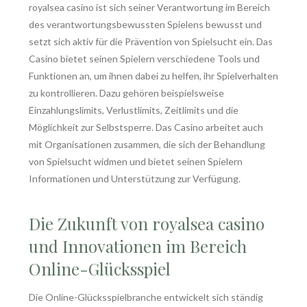
royalsea casino ist sich seiner Verantwortung im Bereich
des verantwortungsbewussten Spielens bewusst und
setzt sich aktiv für die Prävention von Spielsucht ein. Das
Casino bietet seinen Spielern verschiedene Tools und
Funktionen an, um ihnen dabei zu helfen, ihr Spielverhalten
zu kontrollieren. Dazu gehören beispielsweise
Einzahlungslimits, Verlustlimits, Zeitlimits und die
Möglichkeit zur Selbstsperre. Das Casino arbeitet auch
mit Organisationen zusammen, die sich der Behandlung
von Spielsucht widmen und bietet seinen Spielern
Informationen und Unterstützung zur Verfügung.
Die Zukunft von royalsea casino
und Innovationen im Bereich
Online-Glücksspiel
Die Online-Glücksspielbranche entwickelt sich ständig