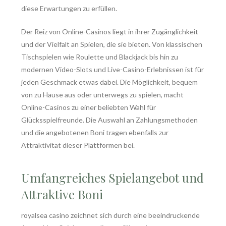
diese Erwartungen zu erfüllen.
Der Reiz von Online-Casinos liegt in ihrer Zugänglichkeit
und der Vielfalt an Spielen, die sie bieten. Von klassischen
Tischspielen wie Roulette und Blackjack bis hin zu
modernen Video-Slots und Live-Casino-Erlebnissen ist für
jeden Geschmack etwas dabei. Die Möglichkeit, bequem
von zu Hause aus oder unterwegs zu spielen, macht
Online-Casinos zu einer beliebten Wahl für
Glücksspielfreunde. Die Auswahl an Zahlungsmethoden
und die angebotenen Boni tragen ebenfalls zur
Attraktivität dieser Plattformen bei.
Umfangreiches Spielangebot und
Attraktive Boni
royalsea casino zeichnet sich durch eine beeindruckende