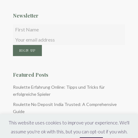
Newsletter
Featured Posts
Roulette Erfahrung Online: Tipps und Tricks für
erfolgreiche Spieler
Roulette No Deposit India Trusted: A Comprehensive
Guide
Malina Casino: Szybkie Wygrane i Sloty o Wysokiej
This website uses cookies to improve your experience. We'll
Intensywności dla Hustlera
assume you're ok with this, but you can opt-out if you wish.