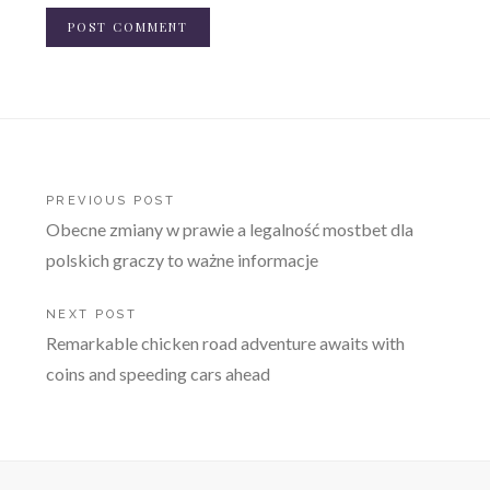
Post
PREVIOUS POST
Obecne zmiany w prawie a legalność mostbet dla
navigation
polskich graczy to ważne informacje
NEXT POST
Remarkable chicken road adventure awaits with
coins and speeding cars ahead