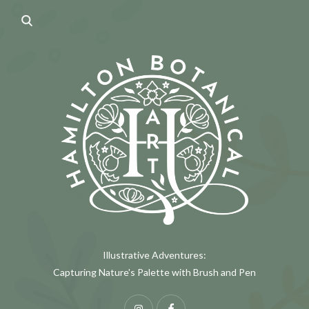
Illustrative Adventures:
Capturing Nature's Palette with Brush and Pen