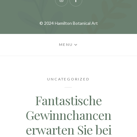
Instagram
Facebook
© 2024 Hamilton Botanical Art
MENU
UNCATEGORIZED
Fantastische
Gewinnchancen
erwarten Sie bei