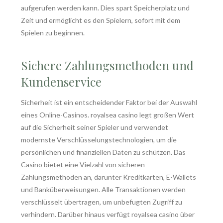
aufgerufen werden kann. Dies spart Speicherplatz und
Zeit und ermöglicht es den Spielern, sofort mit dem
Spielen zu beginnen.
Sichere Zahlungsmethoden und
Kundenservice
Sicherheit ist ein entscheidender Faktor bei der Auswahl
eines Online-Casinos. royalsea casino legt großen Wert
auf die Sicherheit seiner Spieler und verwendet
modernste Verschlüsselungstechnologien, um die
persönlichen und finanziellen Daten zu schützen. Das
Casino bietet eine Vielzahl von sicheren
Zahlungsmethoden an, darunter Kreditkarten, E-Wallets
und Banküberweisungen. Alle Transaktionen werden
verschlüsselt übertragen, um unbefugten Zugriff zu
verhindern. Darüber hinaus verfügt royalsea casino über