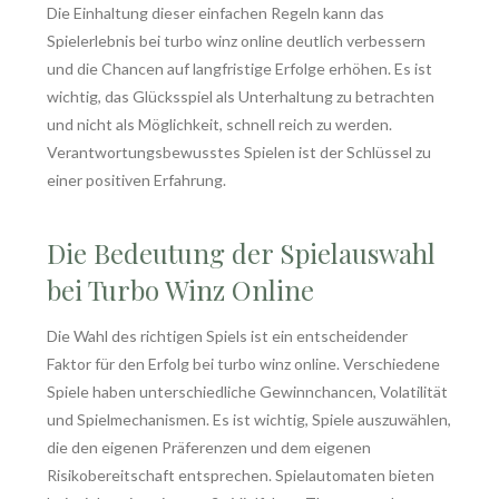
Die Einhaltung dieser einfachen Regeln kann das
Spielerlebnis bei turbo winz online deutlich verbessern
und die Chancen auf langfristige Erfolge erhöhen. Es ist
wichtig, das Glücksspiel als Unterhaltung zu betrachten
und nicht als Möglichkeit, schnell reich zu werden.
Verantwortungsbewusstes Spielen ist der Schlüssel zu
einer positiven Erfahrung.
Die Bedeutung der Spielauswahl
bei Turbo Winz Online
Die Wahl des richtigen Spiels ist ein entscheidender
Faktor für den Erfolg bei turbo winz online. Verschiedene
Spiele haben unterschiedliche Gewinnchancen, Volatilität
und Spielmechanismen. Es ist wichtig, Spiele auszuwählen,
die den eigenen Präferenzen und dem eigenen
Risikobereitschaft entsprechen. Spielautomaten bieten