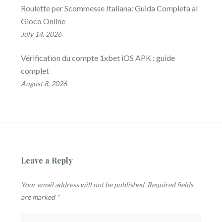
Roulette per Scommesse Italiana: Guida Completa al
Gioco Online
July 14, 2026
Vérification du compte 1xbet iOS APK : guide
complet
August 8, 2026
Leave a Reply
Your email address will not be published.
Required fields
are marked
*