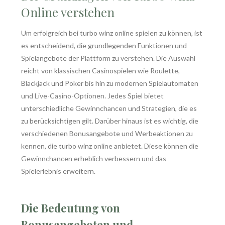
Online verstehen
Um erfolgreich bei turbo winz online spielen zu können, ist
es entscheidend, die grundlegenden Funktionen und
Spielangebote der Plattform zu verstehen. Die Auswahl
reicht von klassischen Casinospielen wie Roulette,
Blackjack und Poker bis hin zu modernen Spielautomaten
und Live-Casino-Optionen. Jedes Spiel bietet
unterschiedliche Gewinnchancen und Strategien, die es
zu berücksichtigen gilt. Darüber hinaus ist es wichtig, die
verschiedenen Bonusangebote und Werbeaktionen zu
kennen, die turbo winz online anbietet. Diese können die
Gewinnchancen erheblich verbessern und das
Spielerlebnis erweitern.
Die Bedeutung von
Bonusangeboten und