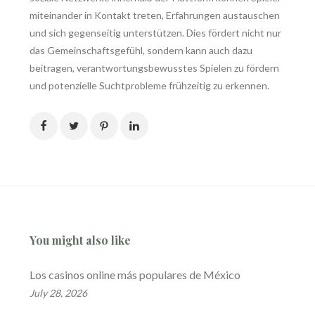
miteinander in Kontakt treten, Erfahrungen austauschen
und sich gegenseitig unterstützen. Dies fördert nicht nur
das Gemeinschaftsgefühl, sondern kann auch dazu
beitragen, verantwortungsbewusstes Spielen zu fördern
und potenzielle Suchtprobleme frühzeitig zu erkennen.
You might also like
Los casinos online más populares de México
July 28, 2026