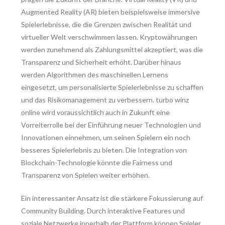
Augmented Reality (AR) bieten beispielsweise immersive
Spielerlebnisse, die die Grenzen zwischen Realität und
virtueller Welt verschwimmen lassen. Kryptowährungen
werden zunehmend als Zahlungsmittel akzeptiert, was die
Transparenz und Sicherheit erhöht. Darüber hinaus
werden Algorithmen des maschinellen Lernens
eingesetzt, um personalisierte Spielerlebnisse zu schaffen
und das Risikomanagement zu verbessern. turbo winz
online wird voraussichtlich auch in Zukunft eine
Vorreiterrolle bei der Einführung neuer Technologien und
Innovationen einnehmen, um seinen Spielern ein noch
besseres Spielerlebnis zu bieten. Die Integration von
Blockchain-Technologie könnte die Fairness und
Transparenz von Spielen weiter erhöhen.
Ein interessanter Ansatz ist die stärkere Fokussierung auf
Community Building. Durch interaktive Features und
soziale Netzwerke innerhalb der Plattform können Spieler