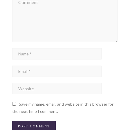
Save my name, email, and website in this browser for
the next time I comment.