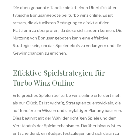
Die oben genannte Tabelle bietet einen Überblick über
typische Bonusangebote bei turbo winz online. Es ist
ratsam, die aktuellsten Bedingungen direkt auf der
Plattform zu überprüfen, da diese sich ändern können. Die
Nutzung von Bonusangeboten kann eine effektive
Strategie sein, um das Spielerlebnis zu verlängern und die
Gewinnchancen zu erhöhen.
Effektive Spielstrategien für
Turbo Winz Online
Erfolgreiches Spielen bei turbo winz online erfordert mehr
als nur Glück. Es ist wichtig, Strategien zu entwickeln, die
auf fundiertem Wissen und sorgfältiger Planung basieren.
Dies beginnt mit der Wahl der richtigen Spiele und dem
Verständnis der Spielmechanismen. Darüber hinaus ist es
entscheidend, ein Budget festzulegen und sich daran zu