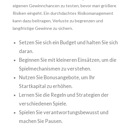
eigenen Gewinnchancen zu testen, bevor man größere
Risiken eingeht. Ein durchdachtes Risikomanagement
kann dazu beitragen, Verluste zu begrenzen und
langfristige Gewinne zu sichern.
Setzen Sie sich ein Budget und halten Sie sich
daran.
Beginnen Sie mit kleineren Einsätzen, um die
Spielmechanismen zu verstehen.
Nutzen Sie Bonusangebote, um Ihr
Startkapital zu erhöhen.
Lernen Sie die Regeln und Strategien der
verschiedenen Spiele.
Spielen Sie verantwortungsbewusst und
machen Sie Pausen.