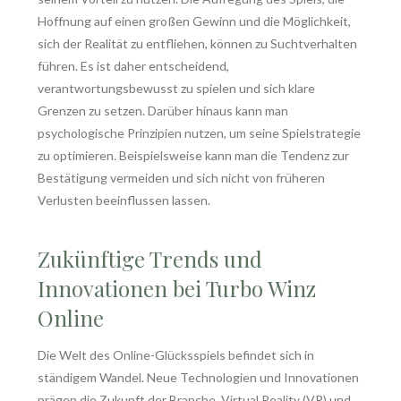
Hoffnung auf einen großen Gewinn und die Möglichkeit,
sich der Realität zu entfliehen, können zu Suchtverhalten
führen. Es ist daher entscheidend,
verantwortungsbewusst zu spielen und sich klare
Grenzen zu setzen. Darüber hinaus kann man
psychologische Prinzipien nutzen, um seine Spielstrategie
zu optimieren. Beispielsweise kann man die Tendenz zur
Bestätigung vermeiden und sich nicht von früheren
Verlusten beeinflussen lassen.
Zukünftige Trends und
Innovationen bei Turbo Winz
Online
Die Welt des Online-Glücksspiels befindet sich in
ständigem Wandel. Neue Technologien und Innovationen
prägen die Zukunft der Branche. Virtual Reality (VR) und