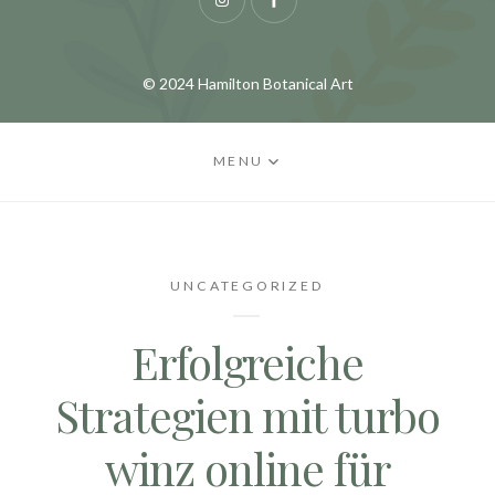
Instagram
Facebook
© 2024 Hamilton Botanical Art
MENU
UNCATEGORIZED
Erfolgreiche
Strategien mit turbo
winz online für