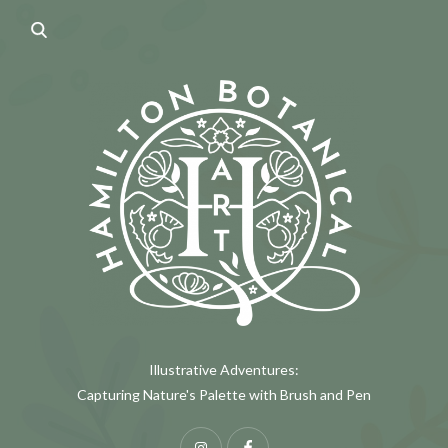
Illustrative Adventures:
Capturing Nature's Palette with Brush and Pen