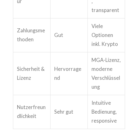
ur
,
transparent
Viele
Zahlungsme
Gut
Optionen
thoden
inkl. Krypto
MGA-Lizenz,
Sicherheit &
Hervorrage
moderne
Lizenz
nd
Verschlüssel
ung
Intuitive
Nutzerfreun
Sehr gut
Bedienung,
dlichkeit
responsive