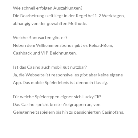
Wie schnell erfolgen Auszahlungen?
Die Bearbeitungszeit liegt in der Regel bei 1-2 Werktagen,
abhängig von der gewählten Methode.
Welche Bonusarten gibt es?
Neben dem Willkommensbonus gibt es Reload-Boni,
Cashback und VIP-Belohnungen.
Ist das Casino auch mobil gut nutzbar?
Ja, die Webseite ist responsive, es gibt aber keine eigene
App. Das mobile Spielerlebnis ist dennoch flüssig.
Für welche Spielertypen eignet sich Lucky Elf?
Das Casino spricht breite Zielgruppen an, von
Gelegenheitsspielern bis hin zu passionierten Casinofans.