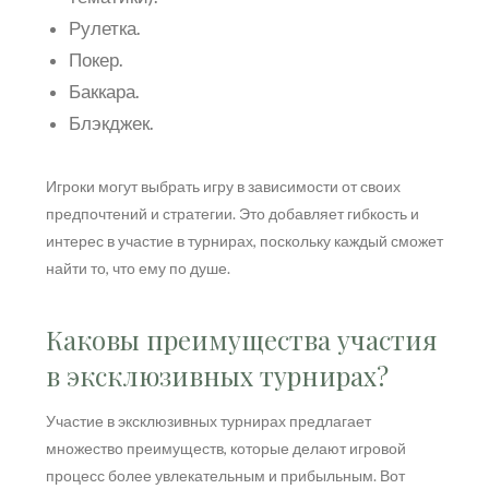
Рулетка.
Покер.
Баккара.
Блэкджек.
Игроки могут выбрать игру в зависимости от своих
предпочтений и стратегии. Это добавляет гибкость и
интерес в участие в турнирах, поскольку каждый сможет
найти то, что ему по душе.
Каковы преимущества участия
в эксклюзивных турнирах?
Участие в эксклюзивных турнирах предлагает
множество преимуществ, которые делают игровой
процесс более увлекательным и прибыльным. Вот