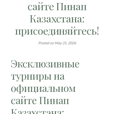
сайте Пинап
Казахстана:
присоединяйтесь!
Posted on
May 31, 2026
Эксклюзивные
турниры на
официальном
сайте Пинап
Казахстана: