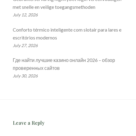
met snelle en veilige toegangsmethoden
July 12, 2026
Conforto térmico inteligente com slotair para lares e
escritórios modernos
July 27, 2026
Где найти лучшие казино онлайн 2026 – обзор
проверенных сайтов
July 30, 2026
Leave a Reply