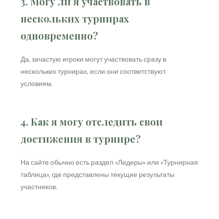
3. Могу ли я участвовать в
нескольких турнирах
одновременно?
Да, зачастую игроки могут участвовать сразу в
нескольких турнирах, если они соответствуют
условиям.
4. Как я могу отследить свои
достижения в турнире?
На сайте обычно есть раздел «Лидеры» или «Турнирная
таблица», где представлены текущие результаты
участников.