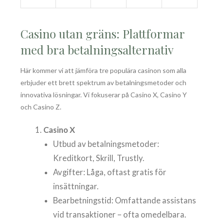
Casino utan gräns: Plattformar
med bra betalningsalternativ
Här kommer vi att jämföra tre populära casinon som alla
erbjuder ett brett spektrum av betalningsmetoder och
innovativa lösningar. Vi fokuserar på Casino X, Casino Y
och Casino Z.
Casino X
Utbud av betalningsmetoder:
Kreditkort, Skrill, Trustly.
Avgifter: Låga, oftast gratis för
insättningar.
Bearbetningstid: Omfattande assistans
vid transaktioner – ofta omedelbara.