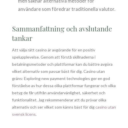
men saknar alternativa metoder för
användare som föredrar traditionella valutor.
Sammanfattning och avslutande
tankar
Att välja rätt casino är avgörande för en positiv
spelupplevelse. Genom att förstå skillnaderna i
betalningsmetoder och plattformar kan du bättre avgöra
vilket alternativ som passar bäst för dig. Casino utan
gräns: Exploring new payment technologies ger en god
förståelse av hur dessa olika plattformar fungerar och vilka
betyg de får utifrån användarvänlighet, säkerhet och
funktionalitet. Jag rekommenderar att du prövar olika
alternativ och ser vilket som känns bäst för dig
casino utan
svensk licens
.