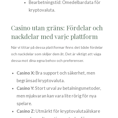
Bearbetningstid: Omedelbardata för
kryptovaluta.
Casino utan gräns: Fördelar och
nackdelar med varje plattform
När vi tittar på dessa plattformar finns det både fördelar
och nackdelar som skiljer dem åt. Det är viktigt att väga
dessa mot dina egna behov och preferenser.
Casino X:
Bra support och säkerhet, men
begränsad kryptovaluta.
Casino Y:
Stort urval av betalningsmetoder,
men mjukvaran kan vara lite rörig för nya
spelare.
Casino Z:
Utmärkt för kryptovalutaälskare