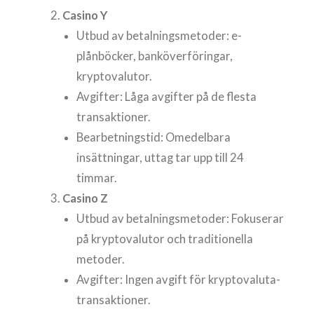
Casino Y
Utbud av betalningsmetoder: e-
plånböcker, banköverföringar,
kryptovalutor.
Avgifter: Låga avgifter på de flesta
transaktioner.
Bearbetningstid: Omedelbara
insättningar, uttag tar upp till 24
timmar.
Casino Z
Utbud av betalningsmetoder: Fokuserar
på kryptovalutor och traditionella
metoder.
Avgifter: Ingen avgift för kryptovaluta-
transaktioner.