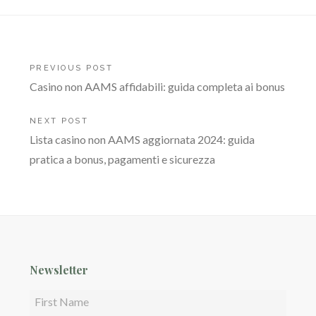
Post
PREVIOUS POST
Casino non AAMS affidabili: guida completa ai bonus
navigation
NEXT POST
Lista casino non AAMS aggiornata 2024: guida
pratica a bonus, pagamenti e sicurezza
Newsletter