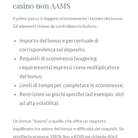
casino non AAMS
Il primo passo è leggere attentamente i termini del bonus.
Gli elementi chiave da controllare includono:
Importo del bonus e percentuale di
corrispondenza sul deposito;
Requisiti di scommessa (wagering
requirements) espressi come moltiplicatore
del bonus;
Limiti di tempo per completare le scommesse;
Restrizioni su giochi specifici (ad esempio, slot
ad alta volatilità).
Un bonus “buono” è quello che offre un rapporto
equilibrato tra valore del bonus e difficoltà dei requisiti. Se
un’offerta propone 100 % fino a €200 ma richiede 40x il