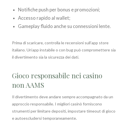
Notifiche push per bonus e promozioni;
Accesso rapido al wallet;
Gameplay fluido anche su connessioni lente.
Prima di scaricare, controlla le recensioni sull’app store
italiano. Un’app instabile o con bug può compromettere sia
il divertimento sia la sicurezza dei dati.
Gioco responsabile nei casino
non AAMS
Il divertimento deve andare sempre accompagnato da un
approccio responsabile. I migliori casinò forniscono
strumenti per limitare depositi, impostare timeout di gioco
e autoescludersi temporaneamente.