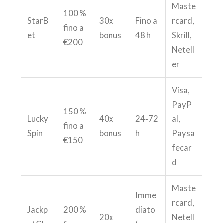
Maste
100 %
StarB
30x
Fino a
rcard,
fino a
et
bonus
48 h
Skrill,
€200
Netell
er
Visa,
PayP
150 %
Lucky
40x
24‑72
al,
fino a
Spin
bonus
h
Paysa
€150
fecar
d
Maste
Imme
rcard,
Jackp
200 %
diato
20x
Netell