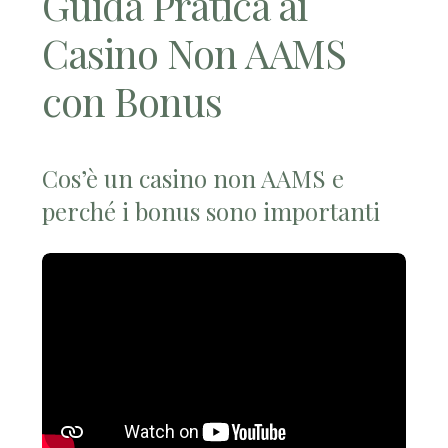
Guida Pratica ai
Casino Non AAMS
con Bonus
Cos’è un casino non AAMS e
perché i bonus sono importanti