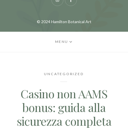
Instagram
Facebook
© 2024 Hamilton Botanical Art
MENU
UNCATEGORIZED
Casino non AAMS
bonus: guida alla
sicurezza completa