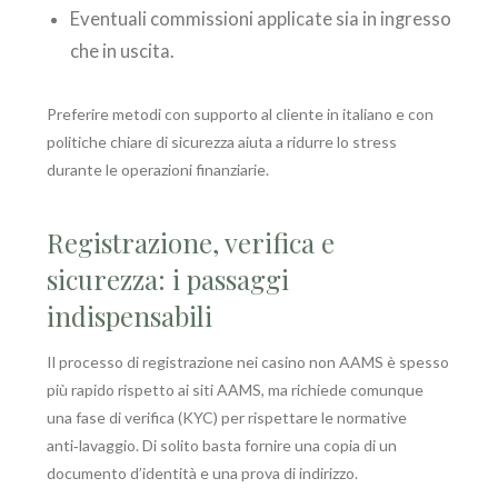
Eventuali commissioni applicate sia in ingresso
che in uscita.
Preferire metodi con supporto al cliente in italiano e con
politiche chiare di sicurezza aiuta a ridurre lo stress
durante le operazioni finanziarie.
Registrazione, verifica e
sicurezza: i passaggi
indispensabili
Il processo di registrazione nei casino non AAMS è spesso
più rapido rispetto ai siti AAMS, ma richiede comunque
una fase di verifica (KYC) per rispettare le normative
anti‑lavaggio. Di solito basta fornire una copia di un
documento d’identità e una prova di indirizzo.