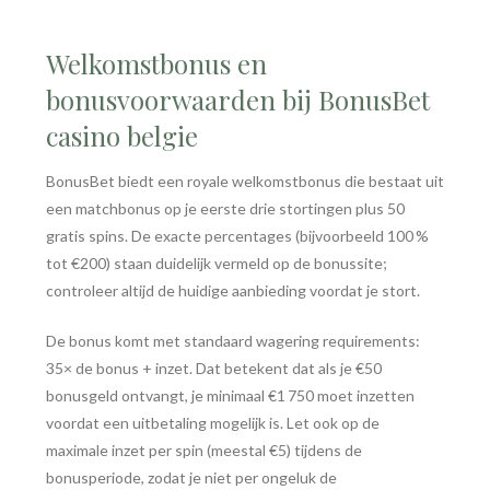
Welkomstbonus en
bonusvoorwaarden bij BonusBet
casino belgie
BonusBet biedt een royale welkomstbonus die bestaat uit
een matchbonus op je eerste drie stortingen plus 50
gratis spins. De exacte percentages (bijvoorbeeld 100 %
tot €200) staan duidelijk vermeld op de bonussite;
controleer altijd de huidige aanbieding voordat je stort.
De bonus komt met standaard wagering requirements:
35× de bonus + inzet. Dat betekent dat als je €50
bonusgeld ontvangt, je minimaal €1 750 moet inzetten
voordat een uitbetaling mogelijk is. Let ook op de
maximale inzet per spin (meestal €5) tijdens de
bonusperiode, zodat je niet per ongeluk de