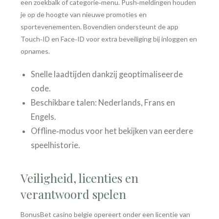
een zoekbalk of categorie‑menu. Push‑meldingen houden
je op de hoogte van nieuwe promoties en
sportevenementen. Bovendien ondersteunt de app
Touch‑ID en Face‑ID voor extra beveiliging bij inloggen en
opnames.
Snelle laadtijden dankzij geoptimaliseerde
code.
Beschikbare talen: Nederlands, Frans en
Engels.
Offline‑modus voor het bekijken van eerdere
speelhistorie.
Veiligheid, licenties en
verantwoord spelen
BonusBet casino belgie opereert onder een licentie van