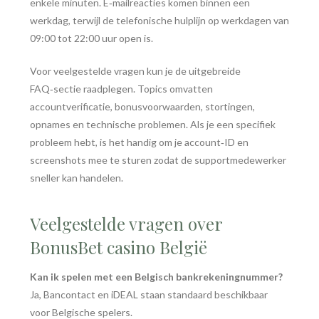
enkele minuten. E‑mailreacties komen binnen een
werkdag, terwijl de telefonische hulplijn op werkdagen van
09:00 tot 22:00 uur open is.
Voor veelgestelde vragen kun je de uitgebreide
FAQ‑sectie raadplegen. Topics omvatten
accountverificatie, bonusvoorwaarden, stortingen,
opnames en technische problemen. Als je een specifiek
probleem hebt, is het handig om je account‑ID en
screenshots mee te sturen zodat de supportmedewerker
sneller kan handelen.
Veelgestelde vragen over
BonusBet casino België
Kan ik spelen met een Belgisch bankrekeningnummer?
Ja, Bancontact en iDEAL staan standaard beschikbaar
voor Belgische spelers.