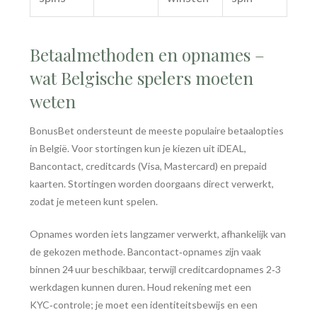
Betaalmethoden en opnames –
wat Belgische spelers moeten
weten
BonusBet ondersteunt de meeste populaire betaalopties
in België. Voor stortingen kun je kiezen uit iDEAL,
Bancontact, creditcards (Visa, Mastercard) en prepaid
kaarten. Stortingen worden doorgaans direct verwerkt,
zodat je meteen kunt spelen.
Opnames worden iets langzamer verwerkt, afhankelijk van
de gekozen methode. Bancontact‑opnames zijn vaak
binnen 24 uur beschikbaar, terwijl creditcardopnames 2‑3
werkdagen kunnen duren. Houd rekening met een
KYC‑controle; je moet een identiteitsbewijs en een