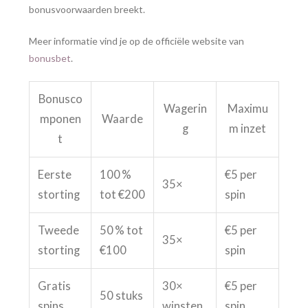
bonusvoorwaarden breekt.
Meer informatie vind je op de officiële website van
bonusbet
.
Bonusco
Wagerin
Maximu
mponen
Waarde
g
m inzet
t
Eerste
100 %
€5 per
35×
storting
tot €200
spin
Tweede
50 % tot
€5 per
35×
storting
€100
spin
Gratis
30×
€5 per
50 stuks
spins
winsten
spin