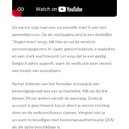
De eerste stap naar een succesvolle start is een vlot
aanmeldproces. Op de startpagina vind je een duidelijke
“Registreren”‑knop; klik hier en vul de vereiste
persoonsgegevens in: naam, geboortedatum, e‑mailadres
en een sterk wachtwoord. Let erop dat je een geldig
Belgisch adres opgeeft, want de verificatie later vereist
een bewijs van woonplaats.
Na het indienen van het formulier ontvang je een
bevestigingsmail met een activatielink. Klik op die link
binnen 24 uur, anders vervalt de aanvraag. Zodra je
account is geactiveerd, kun je direct je eerste storting
doen en de welkomstbonus claimen. Vergeet niet je
account te beveiligen met tweestapsauthenticatie (2FA)
als die optie beschikbaar is.