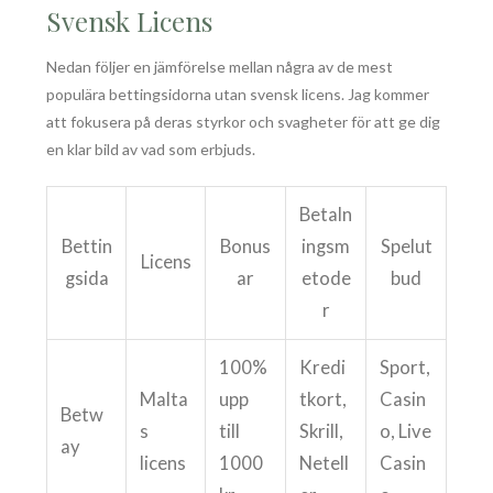
Svensk Licens
Nedan följer en jämförelse mellan några av de mest
populära bettingsidorna utan svensk licens. Jag kommer
att fokusera på deras styrkor och svagheter för att ge dig
en klar bild av vad som erbjuds.
Betaln
Bettin
Bonus
ingsm
Spelut
Licens
gsida
ar
etode
bud
r
100%
Kredi
Sport,
Malta
upp
tkort,
Casin
Betw
s
till
Skrill,
o, Live
ay
licens
1000
Netell
Casin