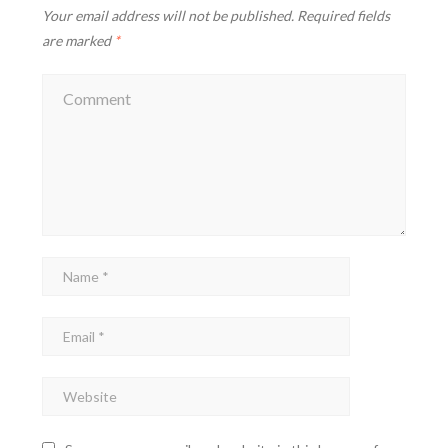
Your email address will not be published.
Required fields
are marked
*