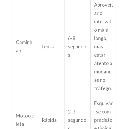
Aproveit
ar o
interval
o mais
6-8
longo,
Caminh
Lenta
segundo
mas
ão
s
estar
atento a
mudanç
as no
tráfego.
Esquivar
2-3
-se com
Motocic
Rápida
segundo
precisão
leta
s
e timing