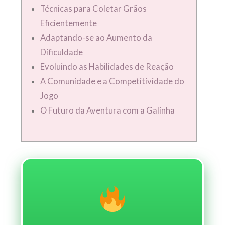
Técnicas para Coletar Grãos
Eficientemente
Adaptando-se ao Aumento da
Dificuldade
Evoluindo as Habilidades de Reação
A Comunidade e a Competitividade do
Jogo
O Futuro da Aventura com a Galinha