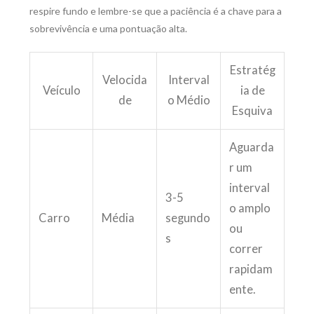
respire fundo e lembre-se que a paciência é a chave para a
sobrevivência e uma pontuação alta.
Estratég
Velocida
Interval
Veículo
ia de
de
o Médio
Esquiva
Aguarda
r um
interval
3-5
o amplo
Carro
Média
segundo
ou
s
correr
rapidam
ente.