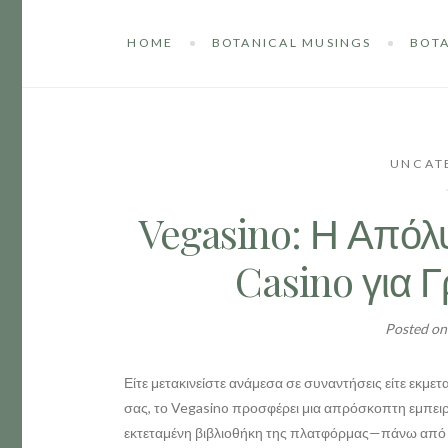
HOME
BOTANICAL MUSINGS
BOTA
UNCAT
Vegasino: Η Απόλ
Casino για 
Posted o
Είτε μετακινείστε ανάμεσα σε συναντήσεις είτε εκμετ
σας, το Vegasino προσφέρει μια απρόσκοπτη εμπειρί
εκτεταμένη βιβλιοθήκη της πλατφόρμας—πάνω από έντ