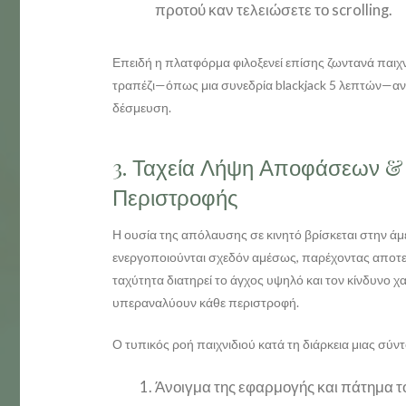
προτού καν τελειώσετε το scrolling.
Επειδή η πλατφόρμα φιλοξενεί επίσης ζωντανά παιχνί
τραπέζι—όπως μια συνεδρία blackjack 5 λεπτών—αν
δέσμευση.
3. Ταχεία Λήψη Αποφάσεων &
Περιστροφής
Η ουσία της απόλαυσης σε κινητό βρίσκεται στην άμ
ενεργοποιούνται σχεδόν αμέσως, παρέχοντας αποτε
ταχύτητα διατηρεί το άγχος υψηλό και τον κίνδυνο 
υπεραναλύουν κάθε περιστροφή.
Ο τυπικός ροή παιχνιδιού κατά τη διάρκεια μιας σύντ
Άνοιγμα της εφαρμογής και πάτημα του