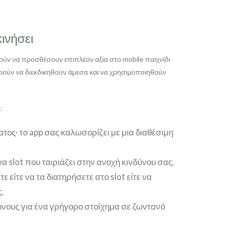
ινήσει
ούν να προσθέσουν επιπλέον αξία στο mobile παιχνίδι
ρούν να διεκδικηθούν άμεσα και να χρησιμοποιηθούν
:
ατος· το app σας καλωσορίζει με μια διαθέσιμη
να slot που ταιριάζει στην ανοχή κινδύνου σας.
 είτε να τα διατηρήσετε στο slot είτε να
ς.
νους για ένα γρήγορο στοίχημα σε ζωντανό