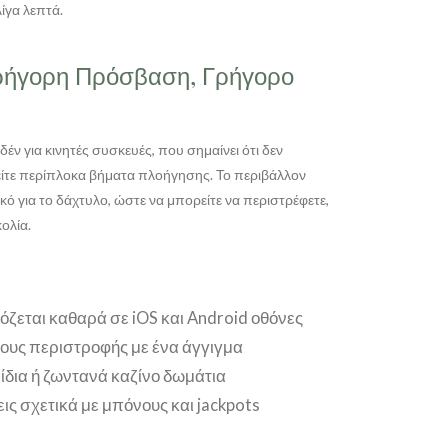
λίγα λεπτά.
 Γρήγορη Πρόσβαση, Γρήγορο
έν για κινητές συσκευές, που σημαίνει ότι δεν
θείτε περίπλοκα βήματα πλοήγησης. Το περιβάλλον
ικό για το δάχτυλο, ώστε να μπορείτε να περιστρέφετε,
ολία.
εται καθαρά σε iOS και Android οθόνες
χους περιστροφής με ένα άγγιγμα
δια ή ζωντανά καζίνο δωμάτια
ις σχετικά με μπόνους και jackpots