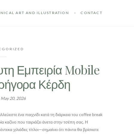
NICAL ART AND ILLUSTRATION
CONTACT
EGORIZED
υτη Εμπειρία Mobile
Γρήγορα Κέρδη
n
May 20, 2026
αλλεύεστε ένα παιχνίδι κατά τη διάρκεια του coffee break
α καζίνο που ταιριάζει άνετα στην τσέπη σας. Η
εκα χιλιάδες τίτλοι—σημαίνει ότι πάντα θα βρίσκετε