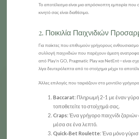
Το αποτέλεσμα είναι μια απρόσκοπτη εμπειρία που σ
κινητό σας είναι διαθέσιμο.
2. Ποικιλία Παιχνιδιών Προσα
Για παίκτες που επιθυμούν γρήγορους ενθουσιασμού
συλλογή παιχνιδιών που παρέχουν άμεση ανατροφοδ
από Play’n GO, Pragmatic Play και NetEnt—είναι σ
λίγα δευτερόλεπτα από το στοίχημα μέχρι το αποτέλ
Άλλες επιλογές που ταιριάζουν στο μοντέλο γρήγορ
Baccarat
: Πληρωμή 2-1 με έναν γύρ
τοποθετείτε το στοίχημά σας.
Craps
: Ένα γρήγορο παιχνίδι ζαριών 
μέσα σε ένα λεπτό.
Quick‑Bet Roulette
: Ένα μόνο γύρι