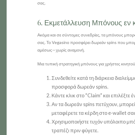
σας.
6. Εκμετάλλευση Μπόνους εν κ
Ακόμα και σε σύντομες συνεδρίες, τα μπόνους μπορ
σας. Το Vegasino προσφέρει δωρεάν spins που μπο
αμέσως—χωρίς αναμονή.
Μια τυπική στρατηγική μπόνους για χρήστες κινητού
Συνδεθείτε κατά τη διάρκεια διαλείμμ
προσφορά δωρεάν spins.
Κάντε κλικ στο “Claim” και επιλέξτε έ
Αν τα δωρεάν spins πετύχουν, μπορείτε
μεταφέρετε τα κέρδη στο e-wallet σα
Χρησιμοποιήστε τυχόν υπόλοιπο μπό
τραπέζι πριν φύγετε.